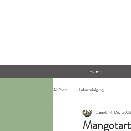
Home
All Posts
Leberreinigung
Daniela
14. Dez. 202
Mangotart