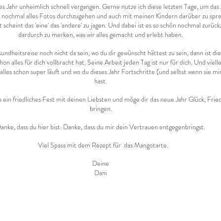
ses Jahr unheimlich schnell vergangen. Gerne nutze ich diese letzten Tage, um da
cht nochmal alles Fotos durchzugehen und auch mit meinen Kindern darüber zu spr
t scheint das 'eine' das 'andere' zu jagen. Und dabei ist es so schön nochmal zurüc
dardurch zu merken, was wir alles gemacht und erlebt haben.
undheitsreise noch nicht da sein, wo du dir gewünscht hättest zu sein, dann ist die
n alles für dich vollbracht hat. Seine Arbeit jeden Tag ist nur für dich. Und vielle
 alles schon super läuft und wo du dieses Jahr Fortschritte (und selbst wenn sie mi
hast.
 ein friedliches Fest mit deinen Liebsten und möge dir das neue Jahr Glück, Fri
bringen.
anke, dass du hier bist. Danke, dass du mir dein Vertrauen entgegenbringst.
   Viel Spass mit dem Rezept für  das Mangotarte.
Deine
Dani