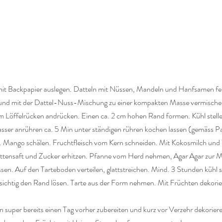
t Backpapier auslegen. Datteln mit Nüssen, Mandeln und Hanfsamen fein
und mit der Dattel-Nuss-Mischung zu einer kompakten Masse vermischen
em Löffelrücken andrücken. Einen ca. 2 cm hohen Rand formen. Kühl stell
asser anrühren ca. 5 Min unter ständigen rühren kochen lassen (gemäss 
. Mango schälen. Fruchtfleisch vom Kern schneiden. Mit Kokosmilch und W
ettensaft und Zucker erhitzen. Pfanne vom Herd nehmen, Agar Agar zur
sen. Auf den Tarteboden verteilen, glattstreichen. Mind. 3 Stunden kühl s
ichtig den Rand lösen. Tarte aus der Form nehmen. Mit Früchten dekorie
n super bereits einen Tag vorher zubereiten und kurz vor Verzehr dekorie