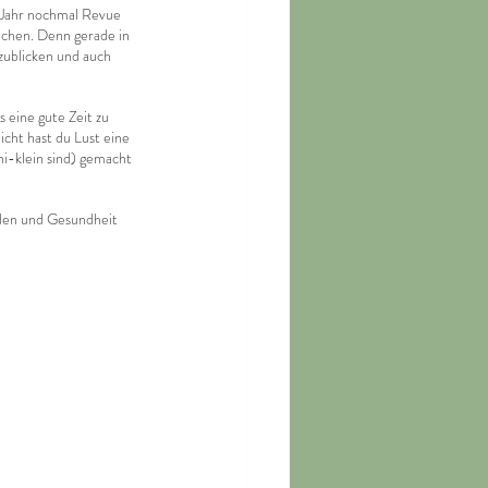
s Jahr nochmal Revue 
echen. Denn gerade in 
kzublicken und auch 
s eine gute Zeit zu 
icht hast du Lust eine 
ni-klein sind) gemacht 
eden und Gesundheit 