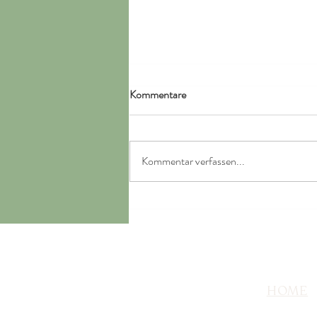
Kommentare
Kommentar verfassen...
Pfifferling-Kartoffel-Eintopf
HOME