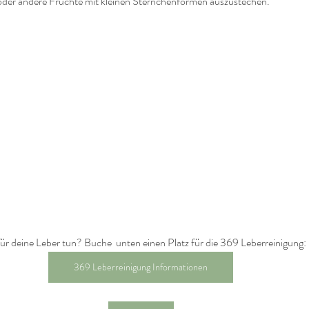
ya oder andere Früchte mit kleinen Sternchenformen auszustechen.
r deine Leber tun? Buche  unten einen Platz für die 369 Leberreinigung:
369 Leberreinigung Informationen