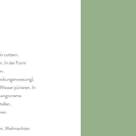
 cuttern. 
. In der Form 
en.
Packunganweisung). 
asser pürieren. In 
 Mangocreme 
tellen.
ren.
ren. Weihnachten 