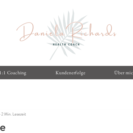
1:1 Coaching
Kundenerfolge
Über mi
3
2 Min. Lesezeit
e