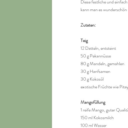
Diese festliche und einfach
kann man es wunderschön 
Zutaten:
Teig
12 Datteln, entsteint
50 g Pekannüsse
80 g Mandeln, gemahlen
30 g Hanfsamen
30 g Kokosöl
exotische Früchte wie Pita
Mangofüllung
1 reife Mango, guter Qualit
150 ml Kokosmilch
100 ml Wasser