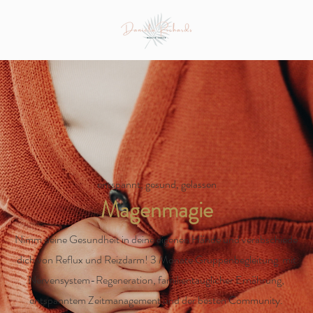
entspannt, gesund, gelassen
Magenmagie
Nimm deine Gesundheit in deine eigenen Hände und verabschiede
dich von Reflux und Reizdarm! 3 Monate Gruppenbegleitung mit
Nervensystem-Regeneration, familientauglicher Ernährung,
entspanntem Zeitmanagement und der besten Community.