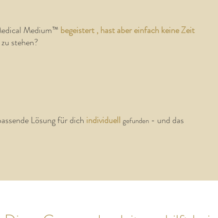
 Medical Medium™
begeistert
, hast aber einfach keine Zeit
e zu stehen?
passende Lösung für dich
individuell
- und das
gefunden