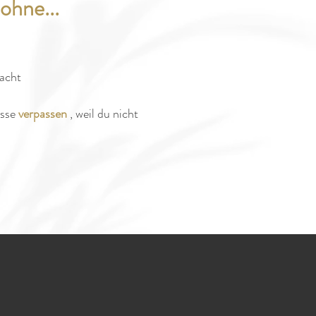
 ohne...
racht
ässe
verpassen
, weil du nicht