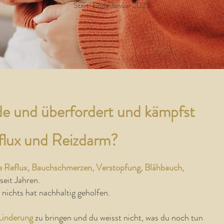
Start: Ende Januar 2025
e und überfordert und kämpfst
flux und Reizdarm?
 Reflux, Bauchschmerzen, Verstopfung, Blähbauch,
seit Jahren.
 nichts hat nachhaltig geholfen.
Linderung
zu bringen und du weisst nicht, was du noch tun