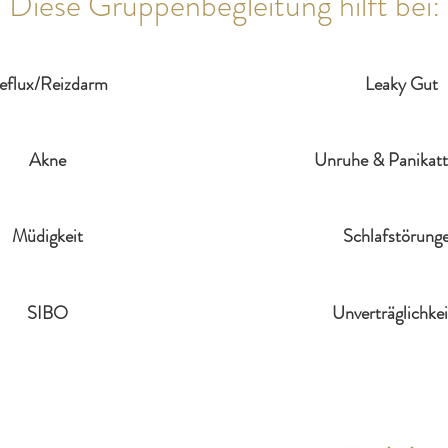
Diese Gruppenbegleitung hilft bei:
eflux/Reizdarm
Leaky Gut
Akne
Unruhe & Panikat
Müdigkeit
Schlafstörung
SIBO
Unverträglichke