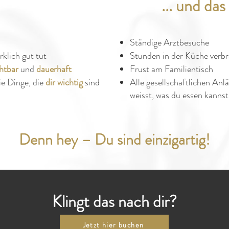
... und das
Ständige Arztbesuche
rklich gut tut
Stunden in der Küche verb
chtbar
und
dauerhaft
Frust am Familientisch
ie Dinge, die
dir wichtig
sind
Alle gesellschaftlichen Anl
weisst, was du essen kannst
Denn hey – Du sind einzigartig!
Klingt das nach dir?
Jetzt hier buchen