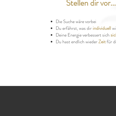
Stellen dir vor...
Die Suche wäre vorbei
Du erfährst, was dir
individuell
wi
Deine Energie verbessert sich
si
Du hast endlich wieder
Zeit
für d